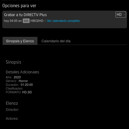
Opciones para ver
Grabar a tu DIRECTV Plus
hoy 04:00 en
HBO2HD
//
Ver calendario completo
525
Sinopsis y Elenco
Calendario del día
Sinopsis
Detalles Adicionales
Año:
2023
Género:
Horror
Duración:
01:20:00
Clasificacion:
FORMATO:
HD,SD
Elenco
Director:
Actores: