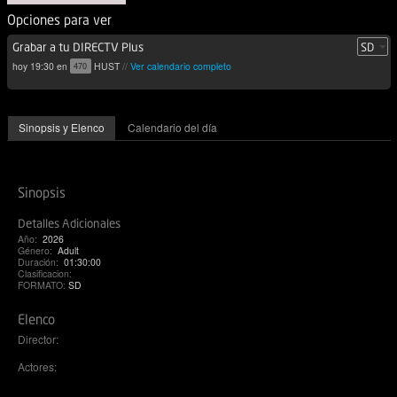
Opciones para ver
Grabar a tu DIRECTV Plus
hoy 19:30 en
HUST
//
Ver calendario completo
470
Sinopsis y Elenco
Calendario del día
Sinopsis
Detalles Adicionales
Año:
2026
Género:
Adult
Duración:
01:30:00
Clasificacion:
FORMATO:
SD
Elenco
Director:
Actores: