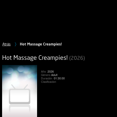
Atrás
Hot Massage Creampies!
Hot Massage Creampies!
(2026)
Año
2026
Género
Adult
Duración
01:30:00
Clasificacion