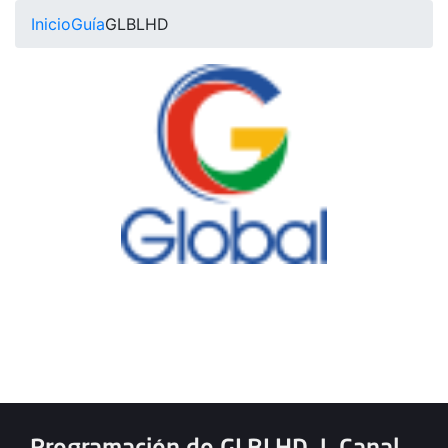
Inicio
Guía
GLBLHD
Programación de GLBLHD
|
Canal