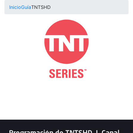
Inicio
Guía
TNTSHD
Programación de TNTSHD
|
Canal