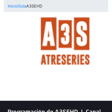
Inicio
Guía
A3SEHD
Programación de A3SEHD
|
Canal