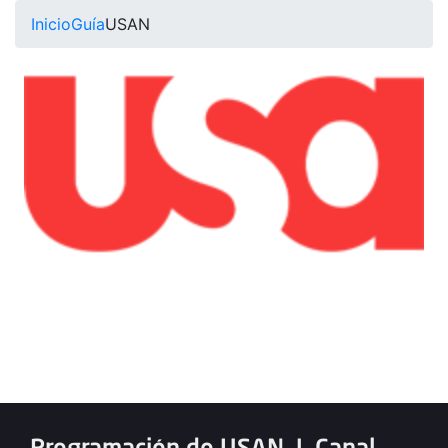
Inicio
Guía
USAN
Programación de USAN
|
Canal