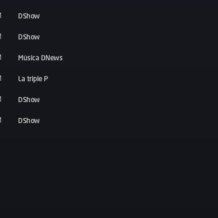
DShow
M
DShow
M
Música DNews
M
La triple P
M
DShow
M
DShow
M