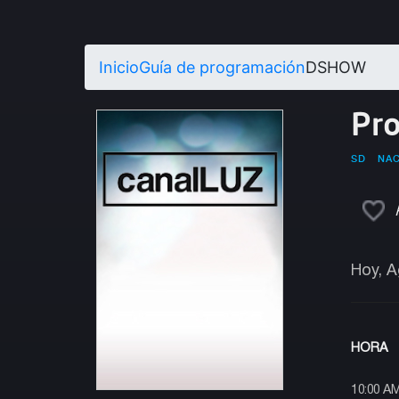
Inicio
Guía de programación
DSHOW
Pr
SD
NA
Hoy, A
HORA
10:00 A