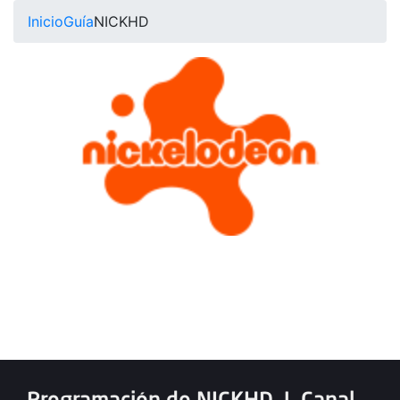
Inicio
Guía
NICKHD
Programación de NICKHD
|
Canal