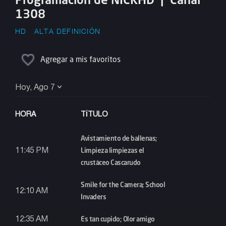
1308
HD
ALTA DEFINICIÓN
Agregar a mis favoritos
Hoy, Ago 7
HORA
TÍTULO
Avistamiento de ballenas;
Limpieza limpiezas el
11:45 PM
crustáceo Cascarudo
Smile for the Camera; School
12:10 AM
Invaders
Es tan cupido; Olor amigo
12:35 AM