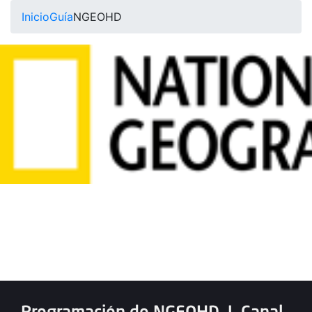
Inicio
Guía
NGEOHD
Programación de NGEOHD
|
Canal