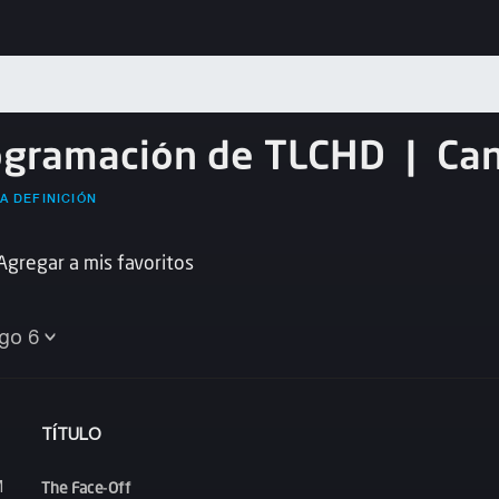
ogramación de TLCHD
|
Ca
A DEFINICIÓN
Agregar a mis favoritos
go 6
TÍTULO
The Face-Off
M