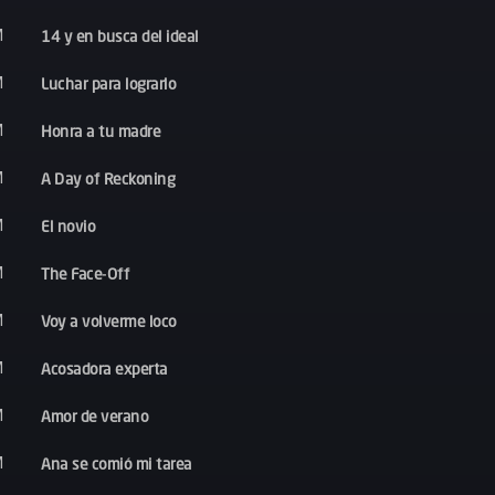
14 y en busca del ideal
M
Luchar para lograrlo
M
Honra a tu madre
M
A Day of Reckoning
M
El novio
M
The Face-Off
M
Voy a volverme loco
M
Acosadora experta
M
Amor de verano
M
Ana se comió mi tarea
M