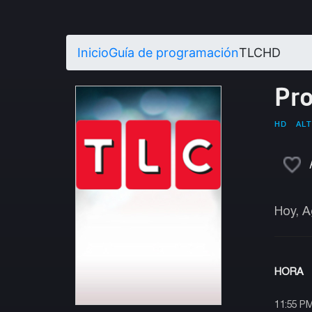
Inicio
Guía de programación
TLCHD
Pr
HD
ALT
Hoy, A
HORA
11:55 P