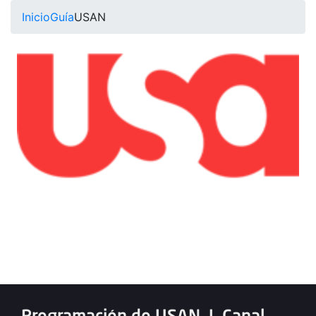
Inicio
Guía
USAN
Programación de USAN
|
Canal