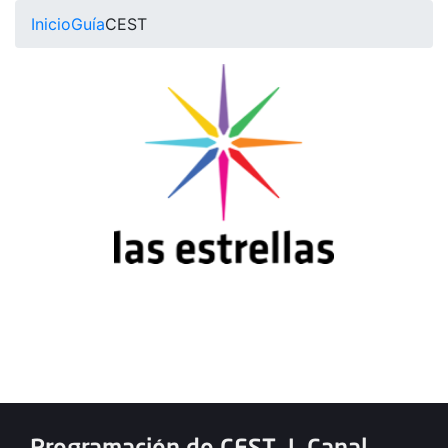
Inicio
Guía
CEST
Programación de CEST
|
Canal