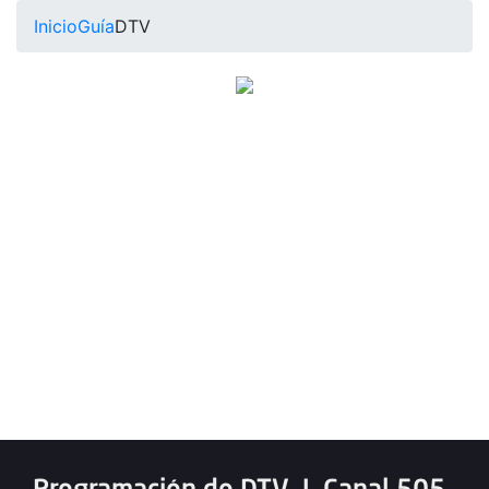
Inicio
Guía
DTV
Programación de DTV
|
Canal 505