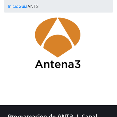
Inicio
Guía
ANT3
Programación de ANT3
|
Canal